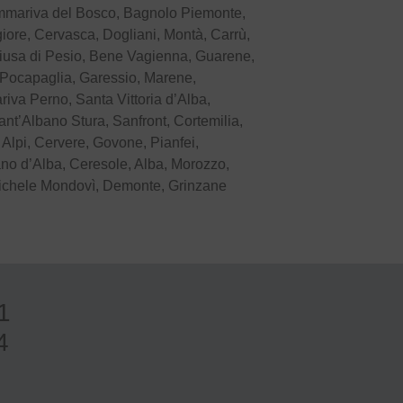
ommariva del Bosco, Bagnolo Piemonte,
ore, Cervasca, Dogliani, Montà, Carrù,
hiusa di Pesio, Bene Vagienna, Guarene,
, Pocapaglia, Garessio, Marene,
iva Perno, Santa Vittoria d’Alba,
nt’Albano Stura, Sanfront, Cortemilia,
 Alpi, Cervere, Govone, Pianfei,
iano d’Alba, Ceresole, Alba, Morozzo,
Michele Mondovì, Demonte, Grinzane
1
4