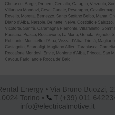
Cherasco, Barge, Dronero, Centallo, Caraglio, Verzuolo, S
Villanova Mondovì, Ceva, Canale, Peveragno, Cavallermaggi
Revello, Moretta, Bernezzo, Santo Stefano Belbo, Manta, C
Diano d’Alba, Narzole, Beinette, Neive, Costigliole Saluzzo
Vicoforte, Sanfrè, Caramagna Piemonte, Villafalletto, Sommar
Paesana, Piasco, Roccavione, La Morra, Genola, Vignolo, Sa
Robilante, Monticello d’Alba, Vezza d’Alba, Trinità, Magliano
Castagnito, Scarnafigi, Magliano Alfieri, Tarantasca, Cornel
Roccaforte Mondovì, Envie, Monforte d’Alba, Priocca, San 
Cavour, Farigliano e Rocca de’ Baldi.
Rental Energy • Via Bruno Buozzi, 2
10024 Torino •
T (+39) 011 64223
info@electricalmotive.it