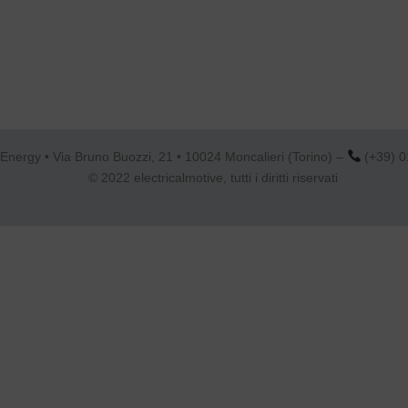
Energy • Via Bruno Buozzi, 21 • 10024 Moncalieri (Torino) –
(+39) 0
© 2022 electricalmotive, tutti i diritti riservati